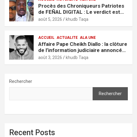
Procès des Chroniqueurs Patriotes
de FEÑAL DIGITAL : Le verdict est
tombé
août 5, 2026
khudb Taqa
ACCUEIL
ACTUALITE
ALA UNE
Affaire Pape Cheikh Diallo : la clôture
de l’information judiciaire annoncée
par le tribunal de Pikine-Guédiawaye
août 3, 2026
khudb Taqa
Rechercher
Rechercher
Recent Posts