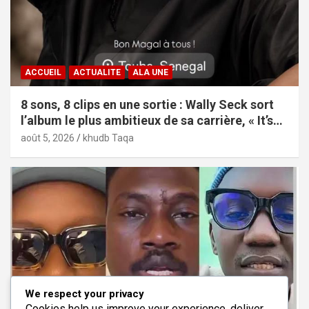
ACCUEIL
ACTUALITE
ALA UNE
8 sons, 8 clips en une sortie : Wally Seck sort
l’album le plus ambitieux de sa carrière, « It’s
Only Love »
août 5, 2026
khudb Taqa
We respect your privacy
Cookies help us improve your experience, deliver