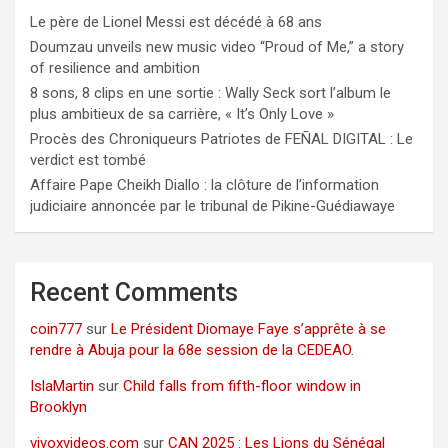
Le père de Lionel Messi est décédé à 68 ans
Doumzau unveils new music video “Proud of Me,” a story
of resilience and ambition
8 sons, 8 clips en une sortie : Wally Seck sort l’album le
plus ambitieux de sa carrière, « It’s Only Love »
Procès des Chroniqueurs Patriotes de FEÑAL DIGITAL : Le
verdict est tombé
Affaire Pape Cheikh Diallo : la clôture de l’information
judiciaire annoncée par le tribunal de Pikine-Guédiawaye
Recent Comments
coin777
sur
Le Président Diomaye Faye s’apprête à se
rendre à Abuja pour la 68e session de la CEDEAO.
IslaMartin
sur
Child falls from fifth-floor window in
Brooklyn
vivoxvideos.com
sur
CAN 2025 : Les Lions du Sénégal