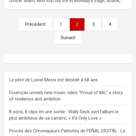
Officer Islam, who lost his life in Monday’s tragic attack,…
Pagination
Précédent
1
2
3
4
des
Suivant
publications
Le père de Lionel Messi est décédé à 68 ans
Doumzau unveils new music video “Proud of Me,” a story
of resilience and ambition
8 sons, 8 clips en une sortie : Wally Seck sort l’album le
plus ambitieux de sa carrière, « It’s Only Love »
Procès des Chroniqueurs Patriotes de FEÑAL DIGITAL : Le