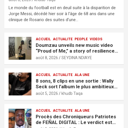
Le monde du football est en deuil suite à la disparition de
Jorge Messi, décédé hier soir à l’âge de 68 ans dans une
clinique de Rosario des suites d’une…
ACCUEIL
ACTUALITE
PEOPLE
VIDEOS
Doumzau unveils new music video
“Proud of Me,” a story of resilience
and ambition
août 8, 2026
SEYDINA NDIAYE
ACCUEIL
ACTUALITE
ALA UNE
8 sons, 8 clips en une sortie : Wally
Seck sort l’album le plus ambitieux
de sa carrière, « It’s Only Love »
août 5, 2026
khudb Taqa
ACCUEIL
ACTUALITE
ALA UNE
Procès des Chroniqueurs Patriotes
de FEÑAL DIGITAL : Le verdict est
tombé