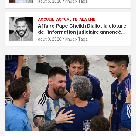
août 5, 2026
khudb Taqa
ACCUEIL
ACTUALITE
ALA UNE
Affaire Pape Cheikh Diallo : la clôture
de l’information judiciaire annoncée
par le tribunal de Pikine-Guédiawaye
août 3, 2026
khudb Taqa