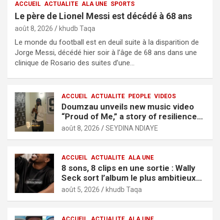
ACCUEIL
ACTUALITE
ALA UNE
SPORTS
Le père de Lionel Messi est décédé à 68 ans
août 8, 2026
khudb Taqa
Le monde du football est en deuil suite à la disparition de
Jorge Messi, décédé hier soir à l’âge de 68 ans dans une
clinique de Rosario des suites d’une…
ACCUEIL
ACTUALITE
PEOPLE
VIDEOS
Doumzau unveils new music video
“Proud of Me,” a story of resilience
and ambition
août 8, 2026
SEYDINA NDIAYE
ACCUEIL
ACTUALITE
ALA UNE
8 sons, 8 clips en une sortie : Wally
Seck sort l’album le plus ambitieux
de sa carrière, « It’s Only Love »
août 5, 2026
khudb Taqa
ACCUEIL
ACTUALITE
ALA UNE