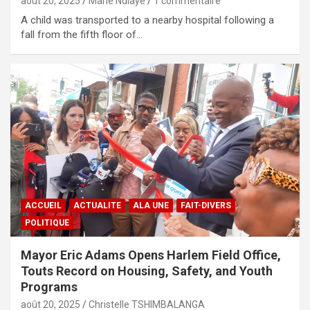
août 20, 2025
Marie Ndiaye
1 commentaire
A child was transported to a nearby hospital following a
fall from the fifth floor of…
ACCUEIL
ACTUALITE
ALA UNE
FAIT-DIVERS
POLITIQUE
Mayor Eric Adams Opens Harlem Field Office,
Touts Record on Housing, Safety, and Youth
Programs
août 20, 2025
Christelle TSHIMBALANGA