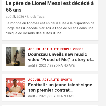
Le père de Lionel Messi est décédé à
68 ans
août 8, 2026
khudb Taqa
Le monde du football est en deuil suite à la disparition de
Jorge Messi, décédé hier soir à l’âge de 68 ans dans une
clinique de Rosario des suites d’une…
ACCUEIL
ACTUALITE
PEOPLE
VIDEOS
Doumzau unveils new music
video “Proud of Me,” a story of
resilience and ambition
août 8, 2026
SEYDINA NDIAYE
ACCUEIL
ACTUALITE
SPORTS
Football : un jeune talent signe
son premier contrat
professionnel avec l’AS Monaco
août 7, 2026
SEYDINA NDIAYE