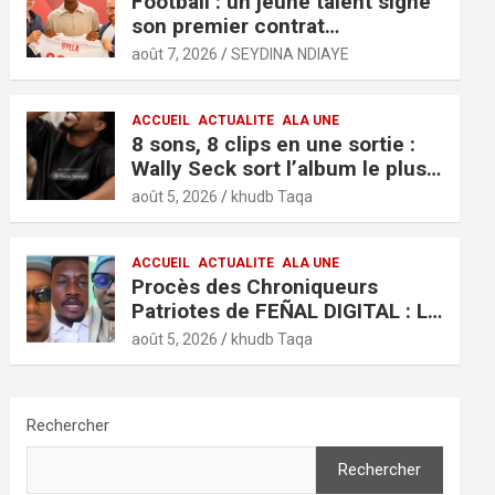
Football : un jeune talent signe
son premier contrat
professionnel avec l’AS Monaco
août 7, 2026
SEYDINA NDIAYE
ACCUEIL
ACTUALITE
ALA UNE
8 sons, 8 clips en une sortie :
Wally Seck sort l’album le plus
ambitieux de sa carrière, « It’s
août 5, 2026
khudb Taqa
Only Love »
ACCUEIL
ACTUALITE
ALA UNE
Procès des Chroniqueurs
Patriotes de FEÑAL DIGITAL : Le
verdict est tombé
août 5, 2026
khudb Taqa
Rechercher
Rechercher