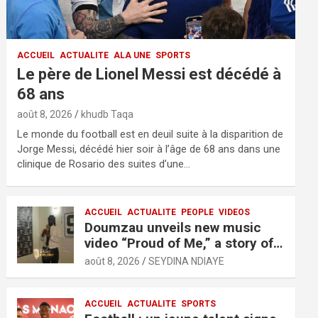
ACCUEIL
ACTUALITE
ALA UNE
SPORTS
Le père de Lionel Messi est décédé à
68 ans
août 8, 2026
khudb Taqa
Le monde du football est en deuil suite à la disparition de
Jorge Messi, décédé hier soir à l’âge de 68 ans dans une
clinique de Rosario des suites d’une…
ACCUEIL
ACTUALITE
PEOPLE
VIDEOS
Doumzau unveils new music
video “Proud of Me,” a story of
resilience and ambition
août 8, 2026
SEYDINA NDIAYE
ACCUEIL
ACTUALITE
SPORTS