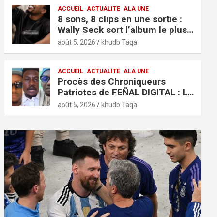
ACCUEIL
ACTUALITE
ALA UNE
8 sons, 8 clips en une sortie :
Wally Seck sort l’album le plus
ambitieux de sa carrière, « It’s
août 5, 2026
khudb Taqa
Only Love »
ACCUEIL
ACTUALITE
ALA UNE
Procès des Chroniqueurs
Patriotes de FEÑAL DIGITAL : Le
verdict est tombé
août 5, 2026
khudb Taqa