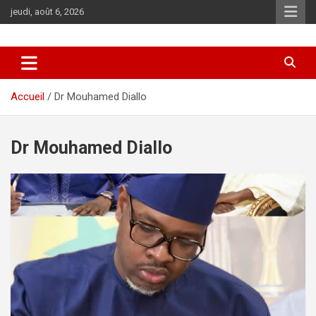
Aller
jeudi, août 6, 2026
au
contenu
Accueil
Dr Mouhamed Diallo
Dr Mouhamed Diallo