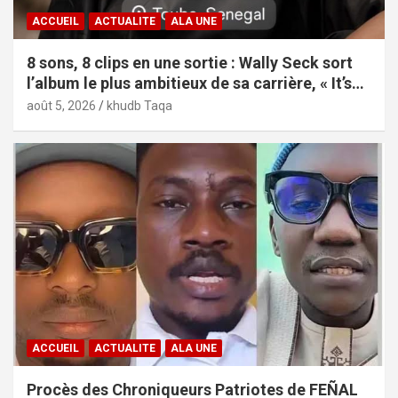
ACCUEIL
ACTUALITE
ALA UNE
8 sons, 8 clips en une sortie : Wally Seck sort
l’album le plus ambitieux de sa carrière, « It’s
Only Love »
août 5, 2026
khudb Taqa
ACCUEIL
ACTUALITE
ALA UNE
Procès des Chroniqueurs Patriotes de FEÑAL