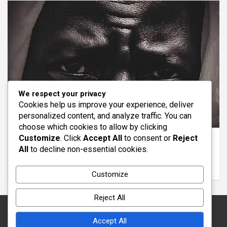
We respect your privacy
Cookies help us improve your experience, deliver
personalized content, and analyze traffic. You can
ACCUEIL
ACTUALITE
ALA UNE
choose which cookies to allow by clicking
Customize
. Click
Accept All
to consent or
Reject
Magal 2026 : Ambiance autour de la grande
All
to decline non-essential cookies.
mosquée et réactions des fidèles
août 2, 2026
khudb Taqa
Customize
Reject All
Accept All