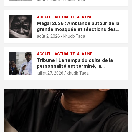
ACCUEIL
ACTUALITE
ALA UNE
Magal 2026 : Ambiance autour de la
grande mosquée et réactions des
fidèles
août 2, 2026
khudb Taqa
ACCUEIL
ACTUALITE
ALA UNE
Tribune | Le temps du culte de la
personnalité est terminé, la
jeunesse mérite des résultats (El
juillet 27, 2026
khudb Taqa
Hadji Cheikh Kane)