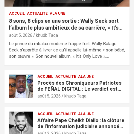
ACCUEIL
ACTUALITE
ALA UNE
8 sons, 8 clips en une sortie : Wally Seck sort
l’album le plus ambitieux de sa carrière, « It’s
Only Love »
août 5, 2026
khudb Taqa
Le prince du mbalax moderne frappe fort. Wally Balago
Seck s’apprête à livrer ce qu’il appelle lui-même « son bébé,
son œuvre ». Son nouvel album, « It’s Only Love »,…
ACCUEIL
ACTUALITE
ALA UNE
Procès des Chroniqueurs Patriotes
de FEÑAL DIGITAL : Le verdict est
tombé
août 5, 2026
khudb Taqa
ACCUEIL
ACTUALITE
ALA UNE
Affaire Pape Cheikh Diallo : la clôture
de l’information judiciaire annoncée
par le tribunal de Pikine-Guédiawaye
août 3, 2026
khudb Taqa