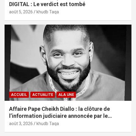
DIGITAL : Le verdict est tombé
août 5, 2026
khudb Taqa
ACCUEIL
ACTUALITE
ALA UNE
Affaire Pape Cheikh Diallo : la clôture de
l’information judiciaire annoncée par le
tribunal de Pikine-Guédiawaye
août 3, 2026
khudb Taqa