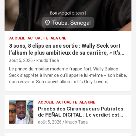
ACCUEIL
ACTUALITE
ALA UNE
8 sons, 8 clips en une sortie : Wally Seck sort
l’album le plus ambitieux de sa carrière, « It’s
Only Love »
août 5, 2026
khudb Taqa
Le prince du mbalax moderne frappe fort. Wally Balago
Seck s’apprête à livrer ce qu’il appelle lui-même « son bébé,
son œuvre ». Son nouvel album, « It’s Only Love »,…
ACCUEIL
ACTUALITE
ALA UNE
Procès des Chroniqueurs Patriotes
de FEÑAL DIGITAL : Le verdict est
tombé
août 5, 2026
khudb Taqa