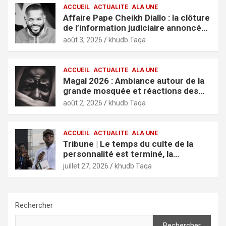
ACCUEIL
ACTUALITE
ALA UNE
Affaire Pape Cheikh Diallo : la clôture
de l’information judiciaire annoncée
par le tribunal de Pikine-Guédiawaye
août 3, 2026
khudb Taqa
ACCUEIL
ACTUALITE
ALA UNE
Magal 2026 : Ambiance autour de la
grande mosquée et réactions des
fidèles
août 2, 2026
khudb Taqa
ACCUEIL
ACTUALITE
ALA UNE
Tribune | Le temps du culte de la
personnalité est terminé, la
jeunesse mérite des résultats (El
juillet 27, 2026
khudb Taqa
Hadji Cheikh Kane)
Rechercher
Rechercher