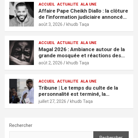
ACCUEIL
ACTUALITE
ALA UNE
Affaire Pape Cheikh Diallo : la clôture
de l’information judiciaire annoncée
par le tribunal de Pikine-Guédiawaye
août 3, 2026
khudb Taqa
ACCUEIL
ACTUALITE
ALA UNE
Magal 2026 : Ambiance autour de la
grande mosquée et réactions des
fidèles
août 2, 2026
khudb Taqa
ACCUEIL
ACTUALITE
ALA UNE
Tribune | Le temps du culte de la
personnalité est terminé, la
jeunesse mérite des résultats (El
juillet 27, 2026
khudb Taqa
Hadji Cheikh Kane)
Rechercher
Rechercher