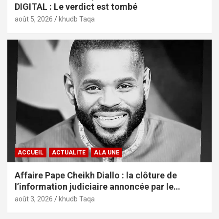
DIGITAL : Le verdict est tombé
août 5, 2026
khudb Taqa
ACCUEIL
ACTUALITE
ALA UNE
Affaire Pape Cheikh Diallo : la clôture de
l’information judiciaire annoncée par le
tribunal de Pikine-Guédiawaye
août 3, 2026
khudb Taqa