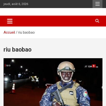
Aller
jeudi, août 6, 2026
au
contenu
Accueil
riu baobao
riu baobao