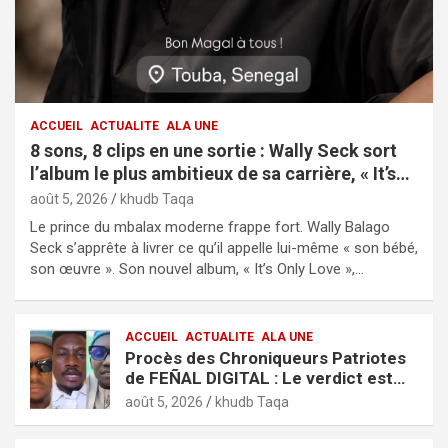
ACCUEIL
ACTUALITE
ALA UNE
8 sons, 8 clips en une sortie : Wally Seck sort
l’album le plus ambitieux de sa carrière, « It’s
Only Love »
août 5, 2026
khudb Taqa
Le prince du mbalax moderne frappe fort. Wally Balago
Seck s’apprête à livrer ce qu’il appelle lui-même « son bébé,
son œuvre ». Son nouvel album, « It’s Only Love »,…
ACCUEIL
ACTUALITE
ALA UNE
Procès des Chroniqueurs Patriotes
de FEÑAL DIGITAL : Le verdict est
tombé
août 5, 2026
khudb Taqa