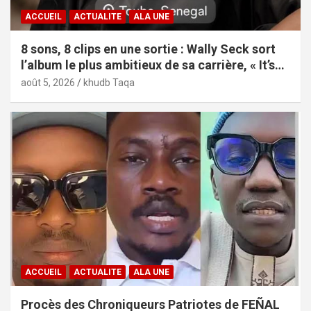
ACCUEIL
ACTUALITE
ALA UNE
8 sons, 8 clips en une sortie : Wally Seck sort
l’album le plus ambitieux de sa carrière, « It’s
Only Love »
août 5, 2026
khudb Taqa
ACCUEIL
ACTUALITE
ALA UNE
Procès des Chroniqueurs Patriotes de FEÑAL