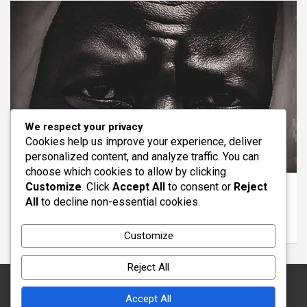
We respect your privacy
Cookies help us improve your experience, deliver
personalized content, and analyze traffic. You can
ACCUEIL
ACTUALITE
ALA UNE
choose which cookies to allow by clicking
Customize
. Click
Accept All
to consent or
Reject
Magal 2026 : Ambiance autour de la grande
All
to decline non-essential cookies.
mosquée et réactions des fidèles
août 2, 2026
khudb Taqa
Customize
Reject All
Accept All