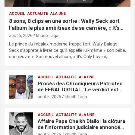
ACCUEIL
ACTUALITE
ALA UNE
8 sons, 8 clips en une sortie : Wally Seck sort
l’album le plus ambitieux de sa carrière, « It’s
Only Love »
août 5, 2026
khudb Taqa
Le prince du mbalax moderne frappe fort. Wally Balago
Seck s’apprête à livrer ce qu’il appelle lui-même « son bébé,
son œuvre ». Son nouvel album, « It’s Only Love »,…
ACCUEIL
ACTUALITE
ALA UNE
Procès des Chroniqueurs Patriotes
de FEÑAL DIGITAL : Le verdict est
tombé
août 5, 2026
khudb Taqa
ACCUEIL
ACTUALITE
ALA UNE
Affaire Pape Cheikh Diallo : la clôture
de l’information judiciaire annoncée
par le tribunal de Pikine-Guédiawaye
août 3, 2026
khudb Taqa