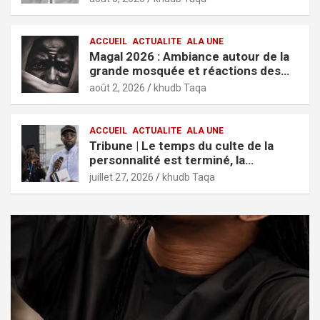
ACCUEIL
ACTUALITE
ALA UNE
Magal 2026 : Ambiance autour de la
grande mosquée et réactions des
fidèles
août 2, 2026
khudb Taqa
ACCUEIL
ACTUALITE
ALA UNE
Tribune | Le temps du culte de la
personnalité est terminé, la
jeunesse mérite des résultats (El
juillet 27, 2026
khudb Taqa
Hadji Cheikh Kane)