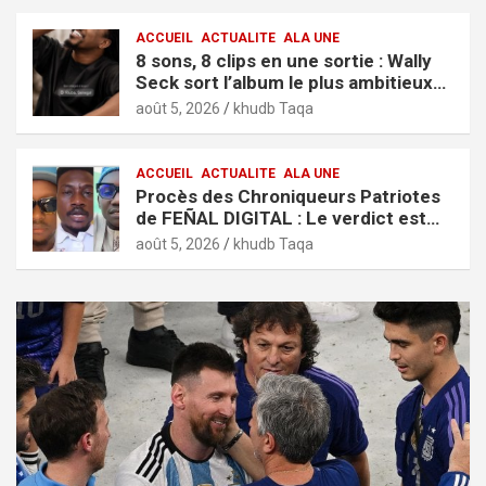
ACCUEIL
ACTUALITE
ALA UNE
8 sons, 8 clips en une sortie : Wally
Seck sort l’album le plus ambitieux
de sa carrière, « It’s Only Love »
août 5, 2026
khudb Taqa
ACCUEIL
ACTUALITE
ALA UNE
Procès des Chroniqueurs Patriotes
de FEÑAL DIGITAL : Le verdict est
tombé
août 5, 2026
khudb Taqa