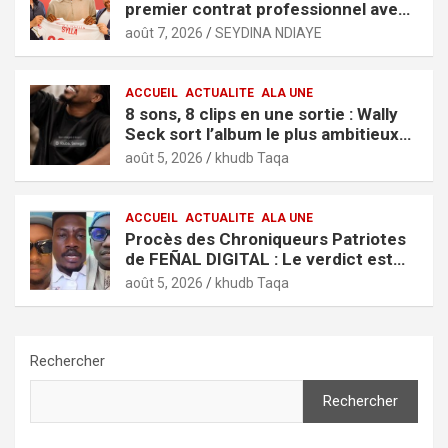
premier contrat professionnel avec
l’AS Monaco
août 7, 2026
SEYDINA NDIAYE
ACCUEIL
ACTUALITE
ALA UNE
8 sons, 8 clips en une sortie : Wally
Seck sort l’album le plus ambitieux
de sa carrière, « It’s Only Love »
août 5, 2026
khudb Taqa
ACCUEIL
ACTUALITE
ALA UNE
Procès des Chroniqueurs Patriotes
de FEÑAL DIGITAL : Le verdict est
tombé
août 5, 2026
khudb Taqa
Rechercher
Rechercher