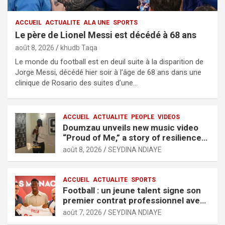
ACCUEIL
ACTUALITE
ALA UNE
SPORTS
Le père de Lionel Messi est décédé à 68 ans
août 8, 2026
khudb Taqa
Le monde du football est en deuil suite à la disparition de
Jorge Messi, décédé hier soir à l’âge de 68 ans dans une
clinique de Rosario des suites d’une…
ACCUEIL
ACTUALITE
PEOPLE
VIDEOS
Doumzau unveils new music video
“Proud of Me,” a story of resilience
and ambition
août 8, 2026
SEYDINA NDIAYE
ACCUEIL
ACTUALITE
SPORTS
Football : un jeune talent signe son
premier contrat professionnel avec
l’AS Monaco
août 7, 2026
SEYDINA NDIAYE