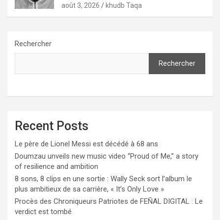
par le tribunal de Pikine-Guédiawaye
août 3, 2026
khudb Taqa
Rechercher
Rechercher
Recent Posts
Le père de Lionel Messi est décédé à 68 ans
Doumzau unveils new music video “Proud of Me,” a story
of resilience and ambition
8 sons, 8 clips en une sortie : Wally Seck sort l’album le
plus ambitieux de sa carrière, « It’s Only Love »
Procès des Chroniqueurs Patriotes de FEÑAL DIGITAL : Le
verdict est tombé