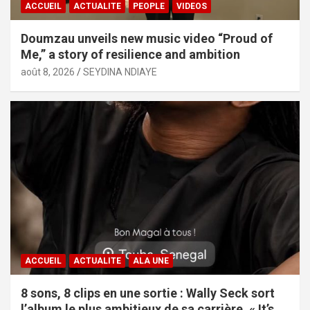
ACCUEIL
ACTUALITE
PEOPLE
VIDEOS
Doumzau unveils new music video “Proud of
Me,” a story of resilience and ambition
août 8, 2026
SEYDINA NDIAYE
ACCUEIL
ACTUALITE
ALA UNE
8 sons, 8 clips en une sortie : Wally Seck sort
l’album le plus ambitieux de sa carrière, « It’s