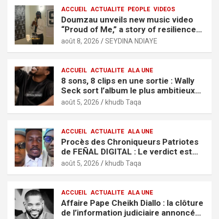
ACCUEIL
ACTUALITE
PEOPLE
VIDEOS
Doumzau unveils new music video
“Proud of Me,” a story of resilience
and ambition
août 8, 2026
SEYDINA NDIAYE
ACCUEIL
ACTUALITE
ALA UNE
8 sons, 8 clips en une sortie : Wally
Seck sort l’album le plus ambitieux
de sa carrière, « It’s Only Love »
août 5, 2026
khudb Taqa
ACCUEIL
ACTUALITE
ALA UNE
Procès des Chroniqueurs Patriotes
de FEÑAL DIGITAL : Le verdict est
tombé
août 5, 2026
khudb Taqa
ACCUEIL
ACTUALITE
ALA UNE
Affaire Pape Cheikh Diallo : la clôture
de l’information judiciaire annoncée