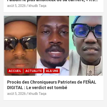
Only Love »
août 5, 2026
khudb Taqa
ACCUEIL
ACTUALITE
ALA UNE
Procès des Chroniqueurs Patriotes de FEÑAL
DIGITAL : Le verdict est tombé
août 5, 2026
khudb Taqa