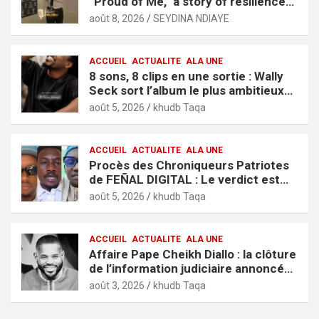
“Proud of Me,” a story of resilience
and ambition
août 8, 2026
SEYDINA NDIAYE
ACCUEIL
ACTUALITE
ALA UNE
8 sons, 8 clips en une sortie : Wally
Seck sort l’album le plus ambitieux
de sa carrière, « It’s Only Love »
août 5, 2026
khudb Taqa
ACCUEIL
ACTUALITE
ALA UNE
Procès des Chroniqueurs Patriotes
de FEÑAL DIGITAL : Le verdict est
tombé
août 5, 2026
khudb Taqa
ACCUEIL
ACTUALITE
ALA UNE
Affaire Pape Cheikh Diallo : la clôture
de l’information judiciaire annoncée
par le tribunal de Pikine-Guédiawaye
août 3, 2026
khudb Taqa