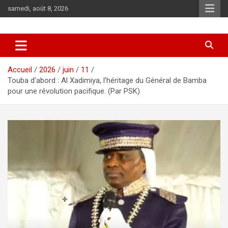
Aller
samedi, août 8, 2026
au
contenu
Accueil
2026
juin
11
Touba d’abord : Al Xadimiya, l’héritage du Général de Bamba
pour une révolution pacifique. (Par PSK)