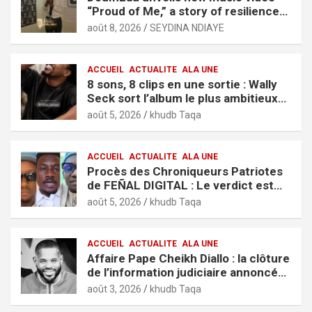
“Proud of Me,” a story of resilience
and ambition
août 8, 2026
SEYDINA NDIAYE
ACCUEIL
ACTUALITE
ALA UNE
8 sons, 8 clips en une sortie : Wally
Seck sort l’album le plus ambitieux
de sa carrière, « It’s Only Love »
août 5, 2026
khudb Taqa
ACCUEIL
ACTUALITE
ALA UNE
Procès des Chroniqueurs Patriotes
de FEÑAL DIGITAL : Le verdict est
tombé
août 5, 2026
khudb Taqa
ACCUEIL
ACTUALITE
ALA UNE
Affaire Pape Cheikh Diallo : la clôture
de l’information judiciaire annoncée
par le tribunal de Pikine-Guédiawaye
août 3, 2026
khudb Taqa