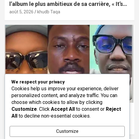
l’album le plus ambitieux de sa carrière, « It’s
Only Love »
août 5, 2026
khudb Taqa
We respect your privacy
Cookies help us improve your experience, deliver
personalized content, and analyze traffic. You can
ACCUEIL
ACTUALITE
ALA UNE
choose which cookies to allow by clicking
Customize
. Click
Accept All
to consent or
Reject
Procès des Chroniqueurs Patriotes de FEÑAL
All
to decline non-essential cookies.
DIGITAL : Le verdict est tombé
août 5, 2026
khudb Taqa
Customize