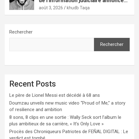
de l’information judiciaire annoncée
par le tribunal de Pikine-Guédiawaye
août 3, 2026
khudb Taqa
Rechercher
Rechercher
Recent Posts
Le père de Lionel Messi est décédé à 68 ans
Doumzau unveils new music video “Proud of Me,” a story
of resilience and ambition
8 sons, 8 clips en une sortie : Wally Seck sort l’album le
plus ambitieux de sa carrière, « It’s Only Love »
Procès des Chroniqueurs Patriotes de FEÑAL DIGITAL : Le
verdict est tombé