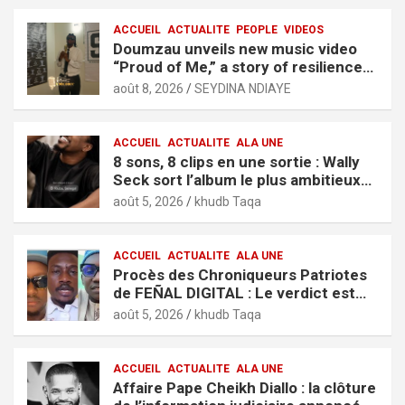
ACCUEIL
ACTUALITE
PEOPLE
VIDEOS
Doumzau unveils new music video
“Proud of Me,” a story of resilience
and ambition
août 8, 2026
SEYDINA NDIAYE
ACCUEIL
ACTUALITE
ALA UNE
8 sons, 8 clips en une sortie : Wally
Seck sort l’album le plus ambitieux
de sa carrière, « It’s Only Love »
août 5, 2026
khudb Taqa
ACCUEIL
ACTUALITE
ALA UNE
Procès des Chroniqueurs Patriotes
de FEÑAL DIGITAL : Le verdict est
tombé
août 5, 2026
khudb Taqa
ACCUEIL
ACTUALITE
ALA UNE
Affaire Pape Cheikh Diallo : la clôture